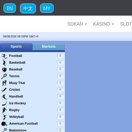
EN
中文
MY
SUKAN
KASINO
SLOT
LE GAMING
AE SEXY
ACE333
KENO
CQ9