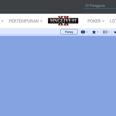
PERTEMPURAN
POKER
LO
MALAYSIA LOTTERY
ASIA GAMING
HABANERO
1 GAMING
M-SPORT
EZUGI
PG SOFT
KINGMAKER
PLAYTECH
S-SPORT
LOTERI
POKER
PERMAINAN 
KASINO 
PERMAIN
E-SPORT
MAXBET
BONUS SEHINGGA
REBAT SEHINGGA
REBAT S
REBAT S
REBAT S
5%
3%
5
5
5