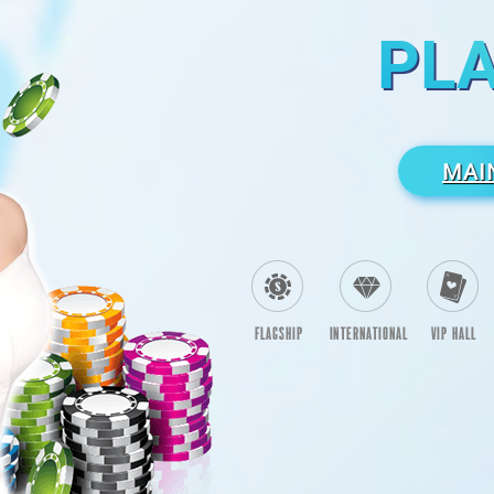
PL
MAI