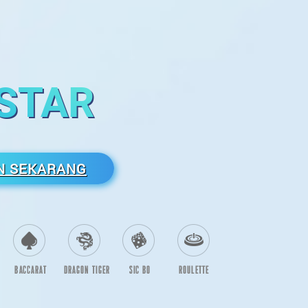
STAR
N SEKARANG