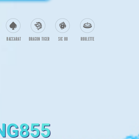
NG855