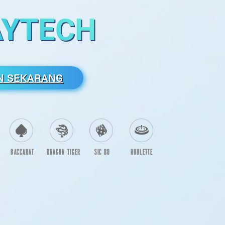
AYTECH
N SEKARANG