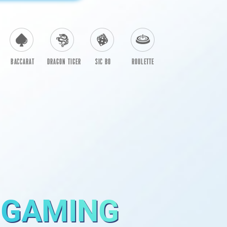
 GAMING