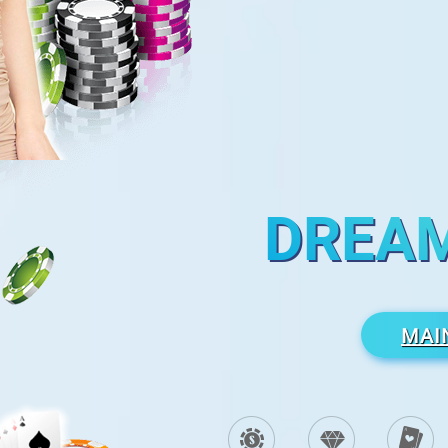
DREA
MAI