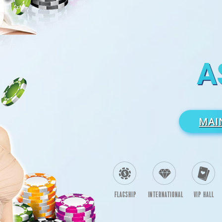
A
MAI