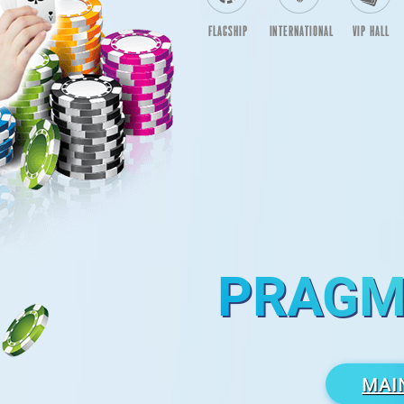
PRAGM
MAI