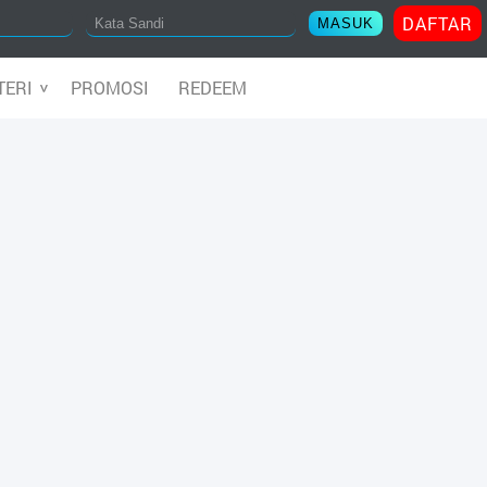
DAFTAR
TERI
PROMOSI
REDEEM
PERDANA LOTTERY
PRAGMATIC PLAY
MICROGAMING
V8POKER
GFG
PERTEMPURAN
LANGSUNG
AN SLOT
SUKAN ELEKTRONIK
EHINGGA
EHINGGA
EHINGGA
REBAT SEHINGGA
%
%
%
5%