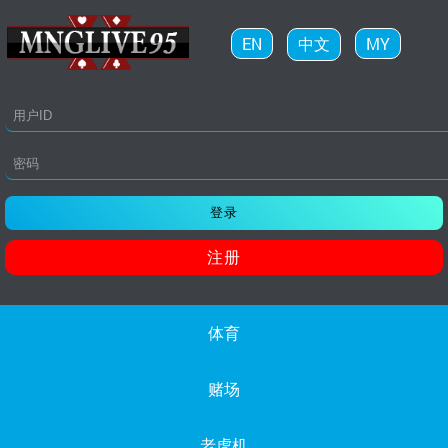
EN
中文
MY
注册
体育
赌场
M-SPORT
S-SPORT
E-SPORT
老虎机