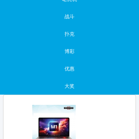
MAXBET
AE SEXY
电子竞技
ASIA GAMING
PRAGMATIC PLAY
战斗
PLAYTECH
最高可享折扣
ACE333
真人赌场
HABANERO
MICROGAMING
扑克
KINGMAKER
最高可享折扣
CQ9
5%
老虎机游戏
EZUGI
GFG
博彩
PG SOFT
最高可享折扣
LE GAMING
5%
战斗游戏
1 GAMING
V8POKER
优惠
最高可享折扣
扑克
KENO
5%
MALAYSIA LOTTERY
PERDANA LOTTERY
最高可享折扣
大奖
博彩奖金
5%
彩票奖金高达
5%
3%